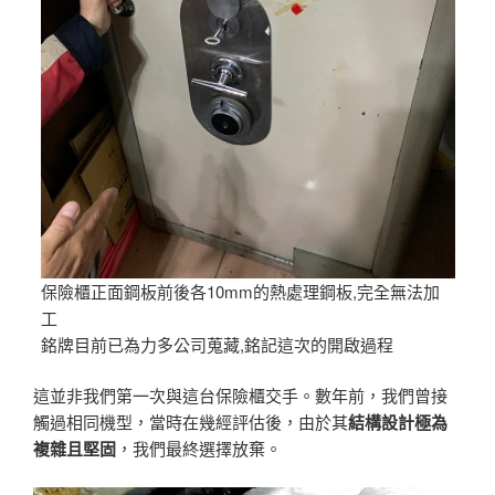
保險櫃正面鋼板前後各10mm的熱處理鋼板,完全無法加
工
銘牌目前已為力多公司蒐藏,銘記這次的開啟過程
這並非我們第一次與這台保險櫃交手。數年前，我們曾接
觸過相同機型，當時在幾經評估後，由於其
結構設計極為
複雜且堅固
，我們最終選擇放棄。