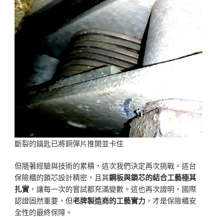
斷裂的鑰匙已將銅彈片推開並卡住
但隨著經驗與技術的累積，這次我們決定再次挑戰。這台
保險櫃的鎖芯設計精密，且其
鋼板與鎖芯的結合工藝極其
扎實
，讓每一次的嘗試都充滿變數。這也再次證明，國際
認證固然重要，但
老牌製造商的工藝實力
，才是保險櫃安
全性的最終保障。