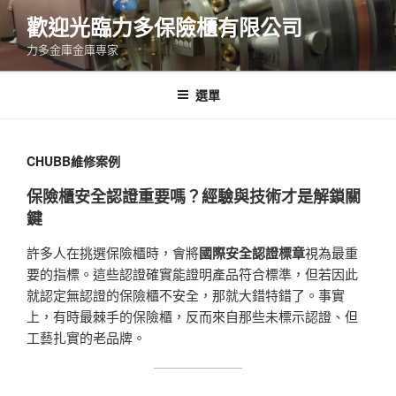
跳
歡迎光臨力多保險櫃有限公司
至
力多金庫金庫專家
主
要
內
選單
容
CHUBB維修案例
保險櫃安全認證重要嗎？經驗與技術才是解鎖關
鍵
許多人在挑選保險櫃時，會將
國際安全認證標章
視為最重
要的指標。這些認證確實能證明產品符合標準，但若因此
就認定無認證的保險櫃不安全，那就大錯特錯了。事實
上，有時最棘手的保險櫃，反而來自那些未標示認證、但
工藝扎實的老品牌。