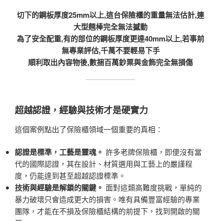
切下的鋼板厚度25mm以上,這台保險櫃的重量無法估計,連
大型翹棒完全無法撼動
為了安全配重,有的部位的鋼板厚度更達40mm以上,若事前
無專業評估,千萬不要輕易下手
順利取出內容物後,數捆百萬鈔票與金飾完全無損傷
超越認證，經驗與技術才是硬實力
這個案例點出了保險櫃領域一個重要的真相：
認證是標準，工藝是靈魂。
許多老牌保險櫃，即便沒有當
代的國際認證，其在設計、材質選用與工藝上的嚴謹程
度，仍能達到甚至超越認證標準。
技術與經驗是解鎖的關鍵。
面對這類高難度挑戰，單純的
暴力破壞只會造成更大的損害。唯有具備豐富經驗的專業
團隊，才能在不損及保險櫃結構的前提下，找到開啟的關