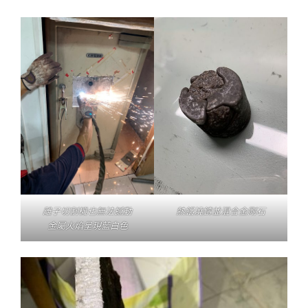
離子切割機也無法撼動
熱鋁澆鑄並混合金剛石
金屬火焰呈現藍白色